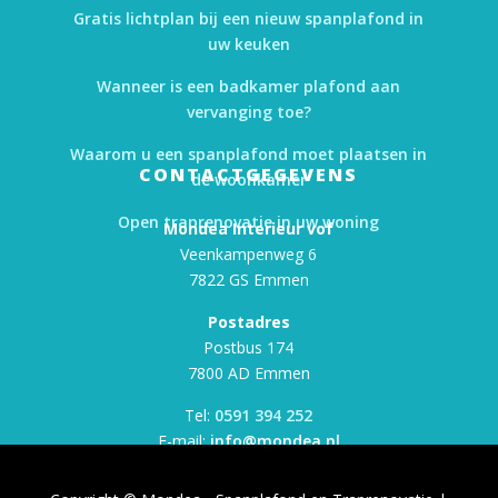
Gratis lichtplan bij een nieuw spanplafond in
uw keuken
Wanneer is een badkamer plafond aan
vervanging toe?
Waarom u een spanplafond moet plaatsen in
CONTACTGEGEVENS
de woonkamer
Open traprenovatie in uw woning
Mondea Interieur vof
Veenkampenweg 6
7822 GS Emmen
Postadres
Postbus 174
7800 AD Emmen
Tel:
0591 394 252
E-mail:
info@mondea.nl