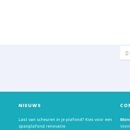
NIEUWS
CO
Last van scheuren in je plafond? Kies voor een
Mond
spanplafond renovatie
Veen