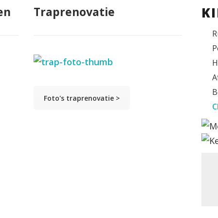
en
Traprenovatie
K
R
P
H
A
B
Foto's traprenovatie >
C