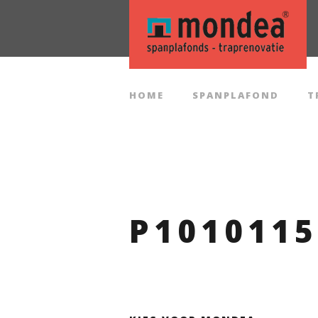
0591 394 2
HOME
SPANPLAFOND
T
P1010115