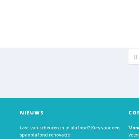
NIEUWS
CO
Last van scheuren in je plafond? Kies voor een
Mond
spanplafond renovatie
Veen