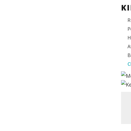
K
R
P
H
A
B
C