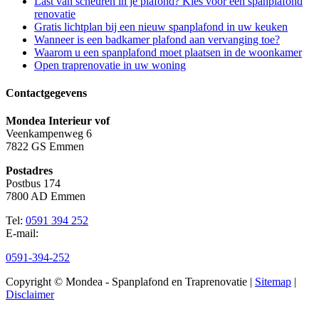
Last van scheuren in je plafond? Kies voor een spanplafond
renovatie
Gratis lichtplan bij een nieuw spanplafond in uw keuken
Wanneer is een badkamer plafond aan vervanging toe?
Waarom u een spanplafond moet plaatsen in de woonkamer
Open traprenovatie in uw woning
Contactgegevens
Mondea Interieur vof
Veenkampenweg 6
7822 GS Emmen
Postadres
Postbus 174
7800 AD Emmen
Tel:
0591 394 252
E-mail:
info@mondea.nl
0591-394-252
Copyright © Mondea - Spanplafond en Traprenovatie |
Sitemap
|
Disclaimer