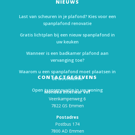
NIEUWS
Last van scheuren in je plafond? Kies voor een
spanplafond renovatie
Gratis lichtplan bij een nieuw spanplafond in
uw keuken
Wanneer is een badkamer plafond aan
vervanging toe?
Waarom u een spanplafond moet plaatsen in
CONTACTGEGEVENS
de woonkamer
Open traprenovatie in uw woning
Mondea Interieur vof
Veenkampenweg 6
7822 GS Emmen
Postadres
Postbus 174
7800 AD Emmen