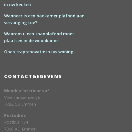
in uw keuken
Wanneer is een badkamer plafond aan
vervanging toe?
Waarom u een spanplafond moet
plaatsen in de woonkamer
Open traprenovatie in uw woning
CONTACTGEGEVENS
Mondea Interieur vof
Veenkampenweg 6
7822 GS Emmen
Postadres
Postbus 174
7800 AD Emmen