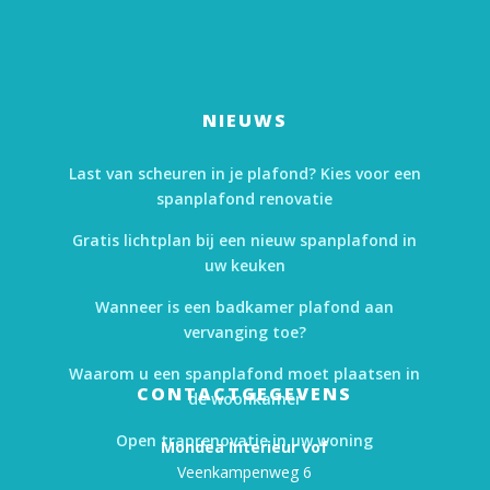
NIEUWS
Last van scheuren in je plafond? Kies voor een
spanplafond renovatie
Gratis lichtplan bij een nieuw spanplafond in
uw keuken
Wanneer is een badkamer plafond aan
vervanging toe?
Waarom u een spanplafond moet plaatsen in
CONTACTGEGEVENS
de woonkamer
Open traprenovatie in uw woning
Mondea Interieur vof
Veenkampenweg 6