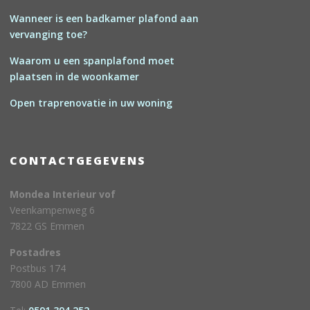
Wanneer is een badkamer plafond aan
vervanging toe?
Waarom u een spanplafond moet
plaatsen in de woonkamer
Open traprenovatie in uw woning
CONTACTGEGEVENS
Mondea Interieur vof
Veenkampenweg 6
7822 GS Emmen
Postadres
Postbus 174
7800 AD Emmen