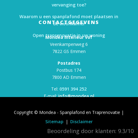
vervanging toe?
Waarom u een spanplafond moet plaatsen in
CONTACTGEGEVENS
de woonkamer
Open traprenovatie in uw woning
Mondea Interieur vof
Veenkampenweg 6
7822 GS Emmen
Postadres
Postbus 174
7800 AD Emmen
Tel:
0591 394 252
E-mail:
info@mondea.nl
Copyright © Mondea - Spanplafond en Traprenovatie |
Sitemap
|
Disclaimer
Beoordeling door klanten:
9.3
/
10