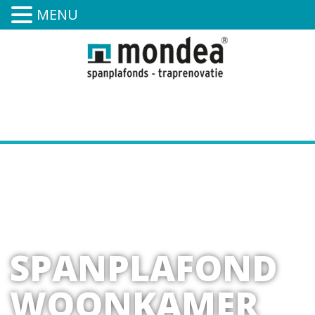
MENU
0591-394-252
SPANPLAFOND
WOONKAMER