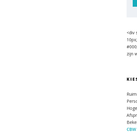
<div 
10px;
#000
zijn 
KIE
Ruim 
Perso
Hoge 
Afsp
Beke
CBW 