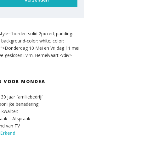
style=”border: solid 2px red; padding:
 background-color: white; color:
;”>Donderdag 10 Mei en Vrijdag 11 mei
we gesloten i.v.m. Hemelvaart.</div>
S VOOR MONDEA
30 jaar familiebedrijf
onlijke benadering
kwaliteit
raak = Afspraak
nd van TV
Erkend