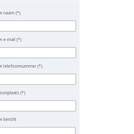
w naam (*)
 e-mail (*)
w telefoonnummer (*)
oonplaats (*)
 bericht