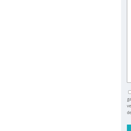
ga
v
de
Ge