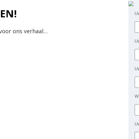
EN!
U
voor ons verhaal…
Uw
U
W
Uw