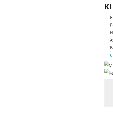
K
R
P
H
A
B
C