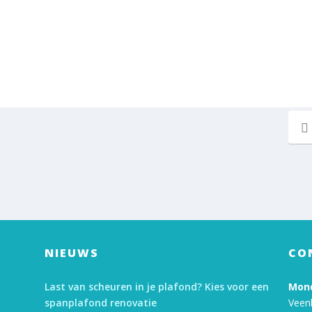
NIEUWS
CO
Last van scheuren in je plafond? Kies voor een
Mond
spanplafond renovatie
Veen