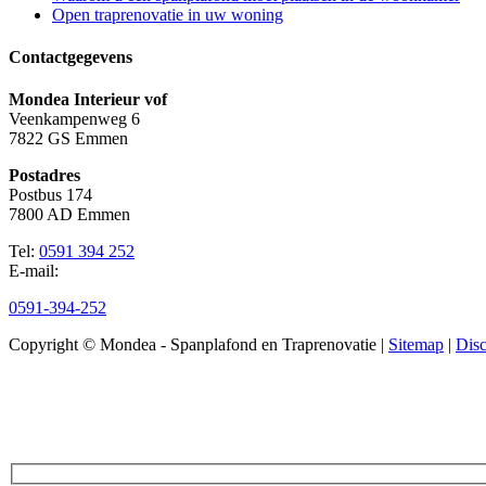
Open traprenovatie in uw woning
Contactgegevens
Mondea Interieur vof
Veenkampenweg 6
7822 GS Emmen
Postadres
Postbus 174
7800 AD Emmen
Tel:
0591 394 252
E-mail:
info@mondea.nl
0591-394-252
Copyright © Mondea - Spanplafond en Traprenovatie |
Sitemap
|
Disc