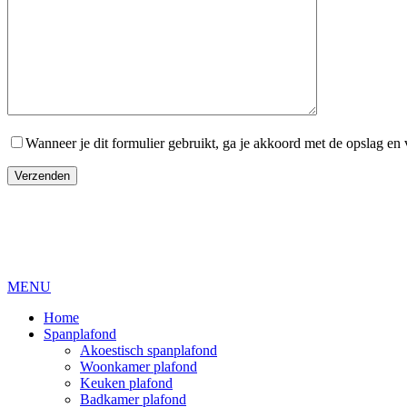
Wanneer je dit formulier gebruikt, ga je akkoord met de opslag e
MENU
Home
Spanplafond
Akoestisch spanplafond
Woonkamer plafond
Keuken plafond
Badkamer plafond