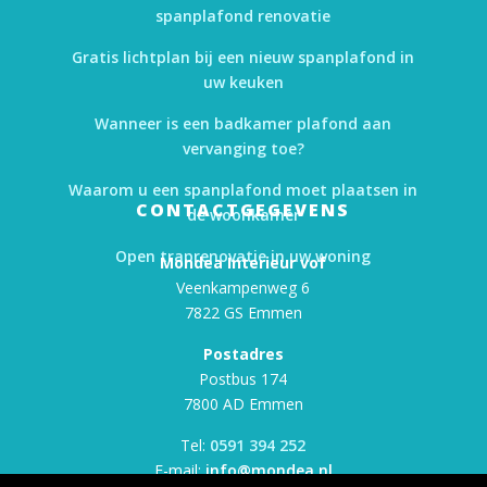
spanplafond renovatie
Gratis lichtplan bij een nieuw spanplafond in
uw keuken
Wanneer is een badkamer plafond aan
vervanging toe?
Waarom u een spanplafond moet plaatsen in
CONTACTGEGEVENS
de woonkamer
Open traprenovatie in uw woning
Mondea Interieur vof
Veenkampenweg 6
7822 GS Emmen
Postadres
Postbus 174
7800 AD Emmen
Tel:
0591 394 252
E-mail:
info@mondea.nl