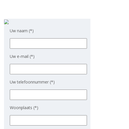
Uw naam (*)
Uw e-mail (*)
Uw telefoonnummer (*)
Woonplaats (*)
Gelieve dit veld leeg te laten.