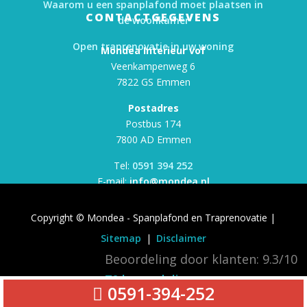
Waarom u een spanplafond moet plaatsen in
CONTACTGEGEVENS
de woonkamer
Open traprenovatie in uw woning
Mondea Interieur vof
Veenkampenweg 6
7822 GS Emmen
Postadres
Postbus 174
7800 AD Emmen
Tel:
0591 394 252
E-mail:
info@mondea.nl
Copyright © Mondea - Spanplafond en Traprenovatie |
Sitemap
|
Disclaimer
Beoordeling door klanten:
9.3
/
10
70
beoordelingen
0591-394-252