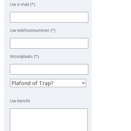
Uw e-mail (*)
Uw telefoonnummer (*)
Woonplaats (*)
Gelieve dit veld leeg te laten.
Uw bericht