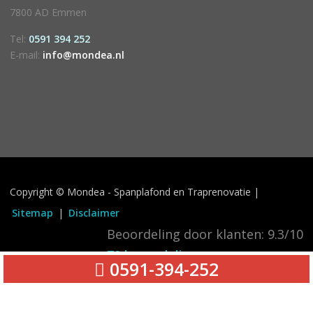
7800 AD Emmen
Tel:
0591 394 252
E-mail:
info@mondea.nl
Copyright © Mondea - Spanplafond en Traprenovatie |
Sitemap
|
Disclaimer
Beoordeling door klanten:
9.3
/
10
70
beoordelingen
0591-394-252