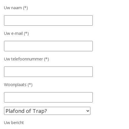
Uw naam (*)
Uw e-mail (*)
Uw telefoonnummer (*)
Woonplaats (*)
Gelieve dit veld leeg te laten.
Uw bericht